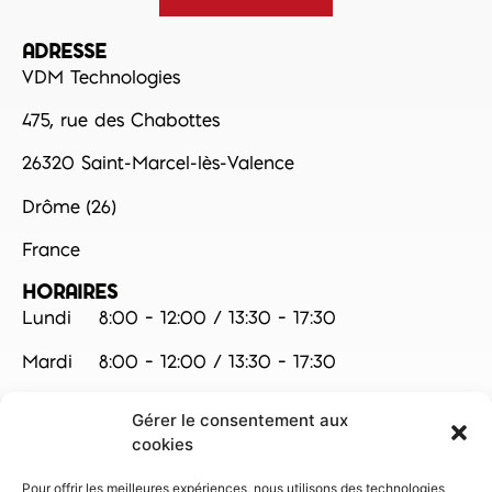
ADRESSE
VDM Technologies
475, rue des Chabottes
26320 Saint-Marcel-lès-Valence
Drôme (26)
France
HORAIRES
Lundi
8:00 – 12:00 / 13:30 – 17:30
Mardi
8:00 – 12:00 / 13:30 – 17:30
Mercredi
8:00 – 12:00 / 13:30 – 17:30
Gérer le consentement aux
cookies
Jeudi
8:00 – 12:00 / 13:30 – 17:30
Pour offrir les meilleures expériences, nous utilisons des technologies
Vendredi
8:00 – 12:00 / 13:30 – 16:30