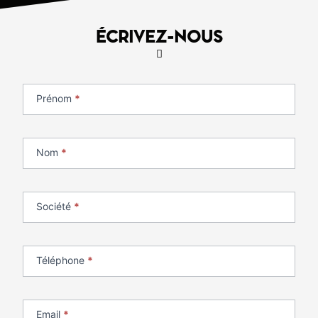
ÉCRIVEZ-NOUS
Si vous
Contact
êtes un
formulaire
humain, ne
Prénom
*
remplissez
SAV
pas ce
champ.
Nom
*
Société
*
Téléphone
*
Email
*